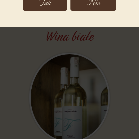
Tak
Nie
leżakowane co najmniej 10 miesięcy,
podawać schłodzone w temp. 10-14 oC.
Wina białe