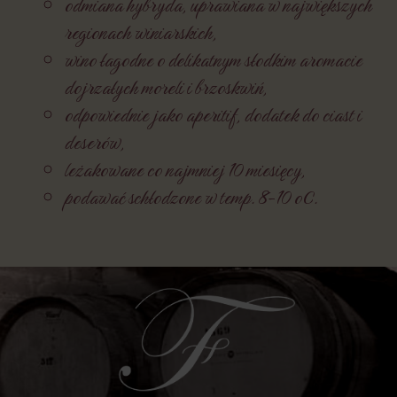
odmiana hybryda, uprawiana w największych
regionach winiarskich,
wino łagodne o delikatnym słodkim aromacie
dojrzałych moreli i brzoskwiń,
odpowiednie jako aperitif, dodatek do ciast i
deserów,
leżakowane co najmniej 10 miesięcy,
podawać schłodzone w temp. 8-10 oC.