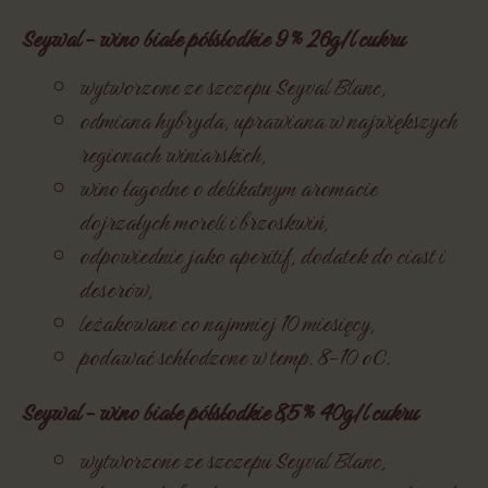
Seywal - wino białe półsłodkie 9 % 26g/l cukru
wytworzone ze szczepu Seyval Blanc,
odmiana hybryda, uprawiana w największych
regionach winiarskich,
wino łagodne o delikatnym aromacie
dojrzałych moreli i brzoskwiń,
odpowiednie jako aperitif, dodatek do ciast i
deserów,
leżakowane co najmniej 10 miesięcy,
podawać schłodzone w temp. 8-10 oC.
Seywal - wino białe półsłodkie 8,5 % 40g/l cukru
wytworzone ze szczepu Seyval Blanc,