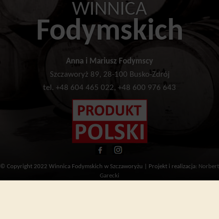
WINNICA
Fodymskich
Anna i Mariusz Fodymscy
Szczaworyż 89, 28-100 Busko-Zdrój
tel. +48 604 465 022, +48 600 976 643
© Copyright 2022 Winnica Fodymskich w Szczaworyżu | Projekt i realizacja:
Norbert
Garecki