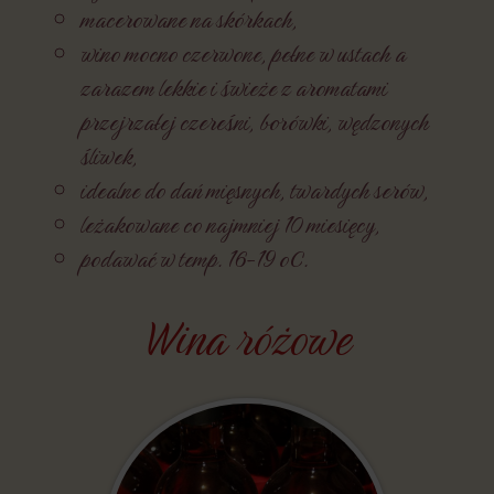
macerowane na skórkach,
wino mocno czerwone, pełne w ustach a
zarazem lekkie i świeże z aromatami
przejrzałej czereśni, borówki, wędzonych
śliwek,
idealne do dań mięsnych, twardych serów,
leżakowane co najmniej 10 miesięcy,
podawać w temp. 16-19 oC.
Wina różowe