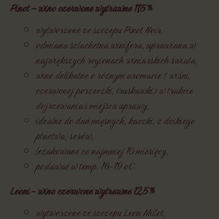
Pinot – wino czerwone wytrawne 11,5 %
wytworzone ze szczepu Pinot Noir,
odmiana szlachetna winifera, uprawiana w
największych regionach winiarskich świata,
wino delikatne o różnym aromacie ( wiśni,
czerwonej porzeczki, truskawki) w trakcie
dojrzewania i miejsca uprawy,
idealne do dań mięsnych, kaczki, z dzikiego
ptactwa, serów,
leżakowane co najmniej 10 miesięcy,
podawać w temp. 16-19 oC.
Leoni - wino czerwone wytrawne 12,5 %
wytworzone ze szczepu Leon Millot,