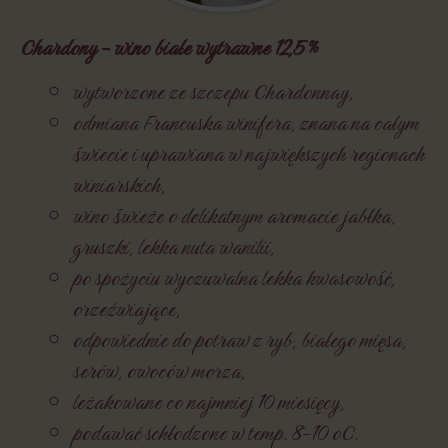
Chardony - wino białe wytrawne 12,5 %
wytworzone ze szczepu Chardonnay,
odmiana Francuska winifera, znana na całym
świecie i uprawiana w największych regionach
winiarskich,
wino świeże o delikatnym aromacie jabłka,
gruszki, lekka nuta wanilii,
po spożyciu wyczuwalna lekka kwasowość,
orzeźwiające,
odpowiednie do potraw z ryb, białego mięsa,
serów, owoców morza,
leżakowane co najmniej 10 miesięcy,
podawać schłodzone w temp. 8-10 oC.